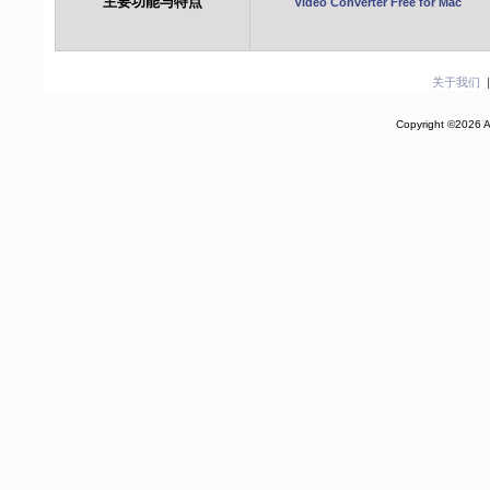
主要功能与特点
Video Converter Free for Mac
关于我们
Copyright ©2026 An