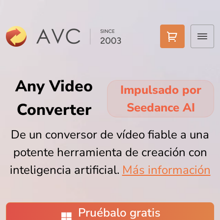
Inicio
Any Video
Impulsado por
Productos
Converter
Seedance AI
Características
De un conversor de vídeo fiable a una
Herramientas IA
potente herramienta de creación con
Precio
inteligencia artificial.
Más información
Descargar
Pruébalo gratis
Soporte