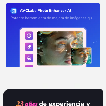
AVCLabs Photo Enhancer Al
Potente herramienta de mejora de imágenes que
transforma fotos borrosas, de baja calidad o
generadas por IA en imágenes más nítidas,
detalladas y realistas.
23 años
de experiencia y