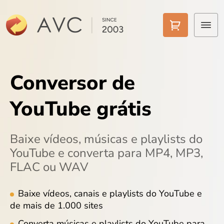
Início
Conversor de
Conversor Grátis
YouTube grátis
Vídeo para MP3
Conversor IA
Baixe vídeos, músicas e playlists do
YouTube e converta para MP4, MP3,
Ferramentas de IA
FLAC ou WAV
Preços
Baixe vídeos, canais e playlists do YouTube e
de mais de 1.000 sites
Baixar
Converta músicas e playlists do YouTube para