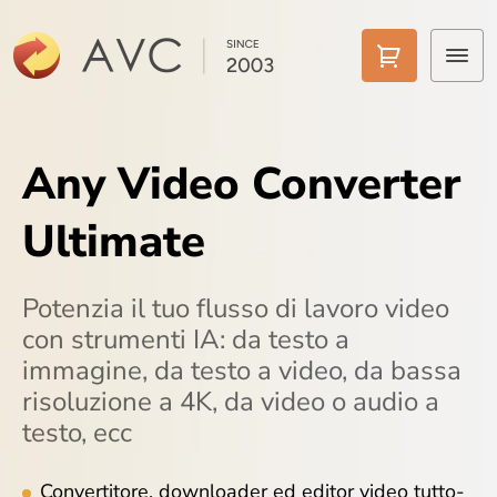
Home
Any Video Converter
Converti video
Ultimate
Video in MP3
Convertitore AI
Potenzia il tuo flusso di lavoro video
con strumenti IA: da testo a
Strumenti AI
immagine, da testo a video, da bassa
risoluzione a 4K, da video o audio a
Prezzi
testo, ecc
Download
Convertitore, downloader ed editor video tutto-