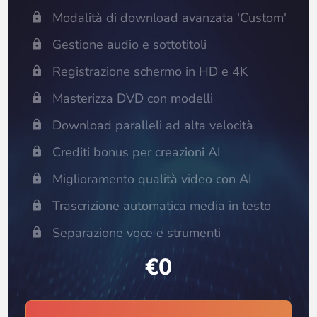
Modalità di download avanzata 'Custom'
Gestione audio e sottotitoli
Registrazione schermo in HD e 4K
Masterizza DVD con modelli
Download paralleli ad alta velocità
Crediti bonus per creazioni AI
Miglioramento qualità video con AI
Trascrizione automatica media in testo
Separazione voce e strumenti
€0