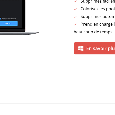
Supprimez facileme
Colorisez les phot
Supprimez automa
Prend en charge l
beaucoup de temps.
En savoir plu