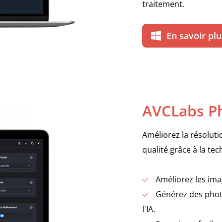
traitement.
En savoir plu
AVCLabs Ph
Améliorez la résolut
qualité grâce à la tec
Améliorez les im
Générez des photo
l'IA.